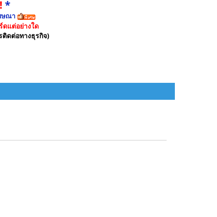
!
*
ฆษณา
์ดแต่อย่างใด
รติดต่อทางธุรกิจ)