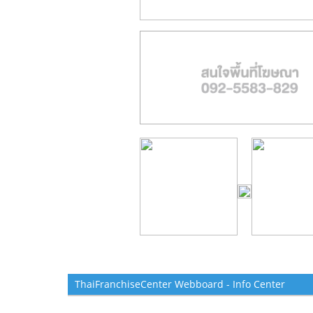
ThaiFranchiseCenter Webboard - Info Center