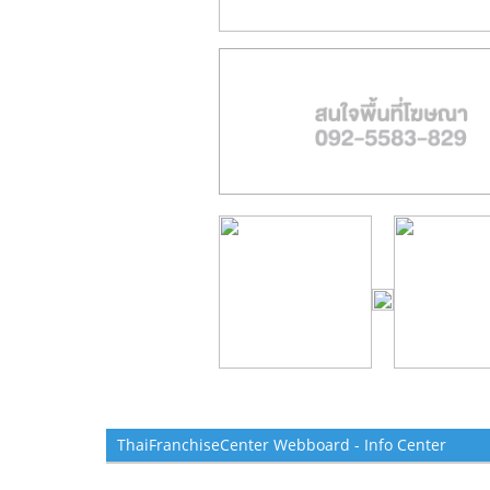
ThaiFranchiseCenter Webboard - Info Center