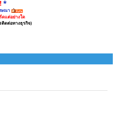
!
*
ฆษณา
์ดแต่อย่างใด
รติดต่อทางธุรกิจ)