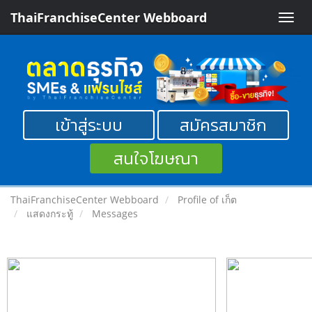
ThaiFranchiseCenter Webboard
Toggle
naviga
เข้าสู่ระบบ
สมัครสมาชิก
สนใจโฆษณา
ThaiFranchiseCenter Webboard
Profile of เก็ต
แสดงกระทู้
Messages