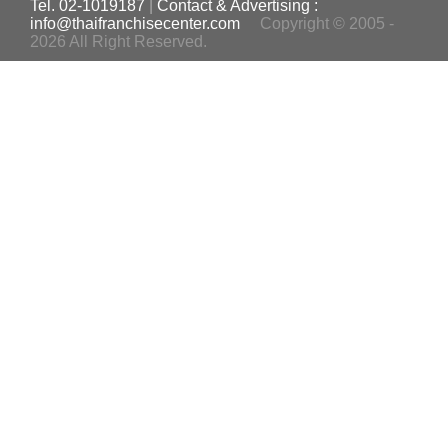
Tel. 02-1019187
|
Contact & Advertising :
info@thaifranchisecenter.com
Copyright © 2005 -
2026 All Right Reserved.