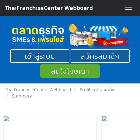
ThaiFranchiseCenter Webboard
Toggle
naviga
เข้าสู่ระบบ
สมัครสมาชิก
สนใจโฆษณา
ThaiFranchiseCenter Webboard
Profile of เอสแม็ค
Summary