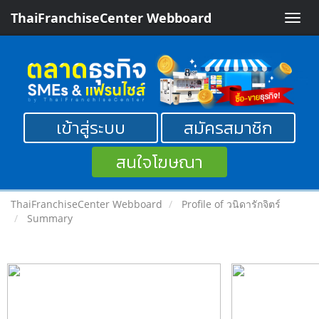
ThaiFranchiseCenter Webboard
Toggle
naviga
เข้าสู่ระบบ
สมัครสมาชิก
สนใจโฆษณา
ThaiFranchiseCenter Webboard
Profile of วนิดารักจิตร์
Summary