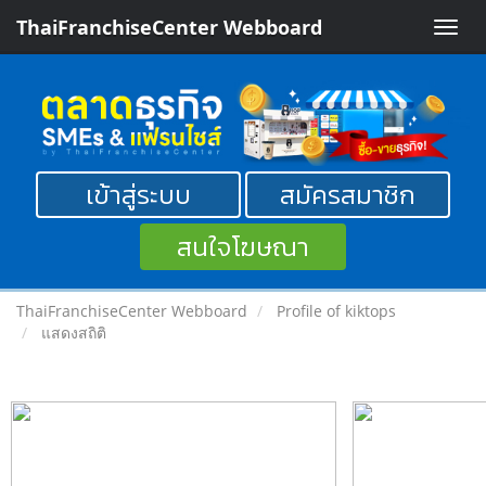
ThaiFranchiseCenter Webboard
Toggle
naviga
เข้าสู่ระบบ
สมัครสมาชิก
สนใจโฆษณา
ThaiFranchiseCenter Webboard
Profile of kiktops
แสดงสถิติ