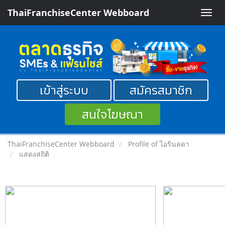
ThaiFranchiseCenter Webboard
Toggle
naviga
เข้าสู่ระบบ
สมัครสมาชิก
สนใจโฆษณา
ThaiFranchiseCenter Webboard
Profile of ไอรินลดา
แสดงสถิติ