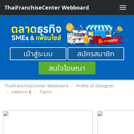
ThaiFranchiseCenter Webboard
Toggle
naviga
เข้าสู่ระบบ
สมัครสมาชิก
สนใจโฆษณา
ThaiFranchiseCenter Webboard
Profile of iDesigner
แสดงกระทู้
Topics