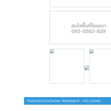
ThaiFranchiseCenter Webboard - Info Center