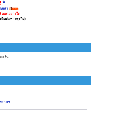
!
*
ฆษณา
์ดแต่อย่างใด
รติดต่อทางธุรกิจ)
ss to.
บางสาขา