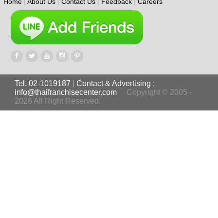
Home
|
About Us
|
Contact Us
|
Feedback
|
Careers
Tel. 02-1019187
|
Contact & Advertising :
info@thaifranchisecenter.com
Copyright © 2005 -
2026 All Right Reserved.