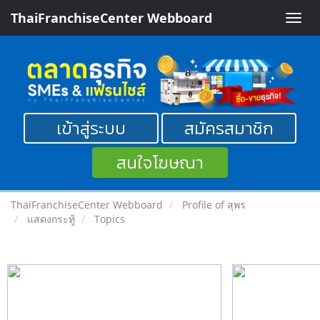
ThaiFranchiseCenter Webboard
Toggle
naviga
เข้าสู่ระบบ
สมัครสมาชิก
สนใจโฆษณา
ThaiFranchiseCenter Webboard
Profile of สุพร
แสดงกระทู้
Topics