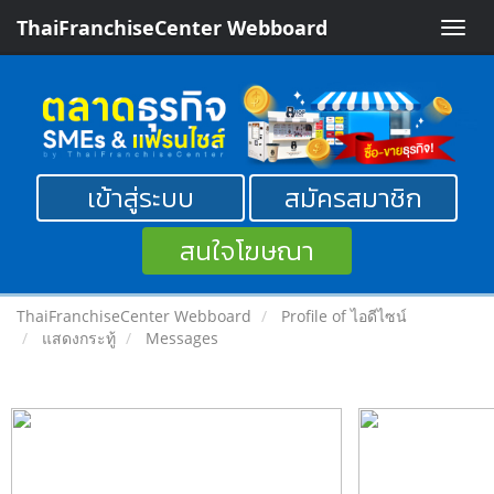
ThaiFranchiseCenter Webboard
Toggle
naviga
เข้าสู่ระบบ
สมัครสมาชิก
สนใจโฆษณา
ThaiFranchiseCenter Webboard
Profile of ไอดีไซน์
แสดงกระทู้
Messages