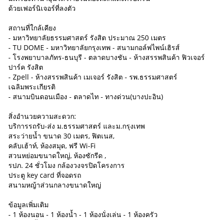
ด้วยเฟอร์นิเจอร์ที่ลงตัว
สถานที่ใกล้เคียง
- มหาวิทยาลัยธรรมศาสตร์ รังสิต ประมาณ 250 เมตร
- TU DOME - มหาวิทยาลัยกรุงเทพ - สนามกอล์ฟไพน์เฮิรส์
- โรงพยาบาลภัทร-ธนบุรี - ตลาดบางชัน - ห้างสรรพสินค้า ฟิวเจอร์
ปาร์ค รังสิต
- Zpell - ห้างสรรพสินค้า เมเจอร์ รังสิต - รพ.ธรรมศาสตร์
เฉลิมพระเกียรติ
- สนามบินดอนเมือง - ตลาดไท - ทางด่วน(บางปะอิน)
สิ่งอำนวยความสะดวก:
บริการรถรับ-ส่ง ม.ธรรมศาสตร์ และม.กรุงเทพ
สระว่ายน้ำ ขนาด 30 เมตร, ฟิตเนส,
คลับเฮ้าท์, ห้องสมุด, ฟรี Wi-Fi
สวนหย่อมขนาดใหญ่, ห้องซักรีด ,
รปภ. 24 ชั่วโมง กล้องวงจรปิดโครงการ
ประตู key card ที่จอดรถ
สนามหญ้าส่วนกลางขนาดใหญ่
ข้อมูลเพิ่มเติม
- 1 ห้องนอน - 1 ห้องน้ำ - 1 ห้องนั่งเล่น - 1 ห้องครัว