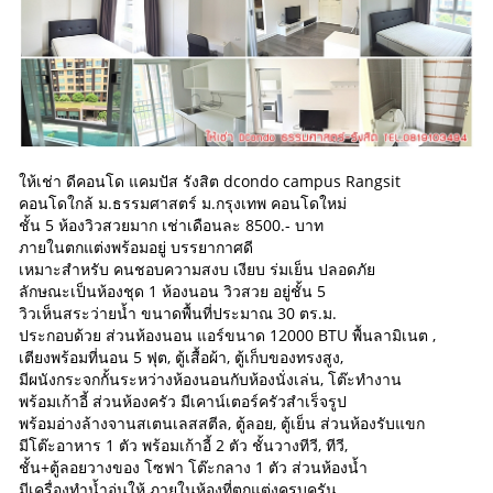
ให้เช่า ดีคอนโด แคมปัส รังสิต dcondo campus Rangsit
คอนโดใกล้ ม.ธรรมศาสตร์ ม.กรุงเทพ คอนโดใหม่
ชั้น 5 ห้องวิวสวยมาก เช่าเดือนละ 8500.- บาท
ภายในตกแต่งพร้อมอยู่ บรรยากาศดี
เหมาะสำหรับ คนชอบความสงบ เงียบ ร่มเย็น ปลอดภัย
ลักษณะเป็นห้องชุด 1 ห้องนอน วิวสวย อยู่ชั้น 5
วิวเห็นสระว่ายน้ำ ขนาดพื้นที่ประมาณ 30 ตร.ม.
ประกอบด้วย ส่วนห้องนอน แอร์ขนาด 12000 BTU พื้นลามิเนต ,
เตียงพร้อมที่นอน 5 ฟุต, ตู้เสื้อผ้า, ตู้เก็บของทรงสูง,
มีผนังกระจกกั้นระหว่างห้องนอนกับห้องนั่งเล่น, โต๊ะทำงาน
พร้อมเก้าอี้ ส่วนห้องครัว มีเคาน์เตอร์ครัวสำเร็จรูป
พร้อมอ่างล้างจานสเตนเลสสตีล, ตู้ลอย, ตู้เย็น ส่วนห้องรับแขก
มีโต๊ะอาหาร 1 ตัว พร้อมเก้าอี้ 2 ตัว ชั้นวางทีวี, ทีวี,
ชั้น+ตู้ลอยวางของ โซฟา โต๊ะกลาง 1 ตัว ส่วนห้องน้ำ
มีเครื่องทำน้ำอุ่นให้ ภายในห้องที่ตกแต่งครบครัน