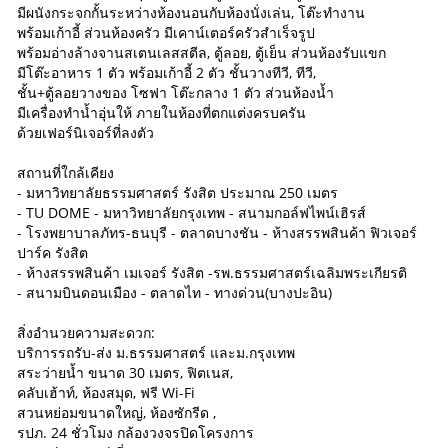
มีผนังกระจกกั้นระหว่างห้องนอนกับห้องนั่งเล่น, โต๊ะทำงาน
พร้อมเก้าอี้ ส่วนห้องครัว มีเคาน์เตอร์ครัวสำเร็จรูป
พร้อมอ่างล้างจานสเตนเลสสตีล, ตู้ลอย, ตู้เย็น ส่วนห้องรับแขก
มีโต๊ะอาหาร 1 ตัว พร้อมเก้าอี้ 2 ตัว ชั้นวางทีวี, ทีวี,
ชั้น+ตู้ลอยวางของ โซฟา โต๊ะกลาง 1 ตัว ส่วนห้องน้ำ
มีเครื่องทำน้ำอุ่นให้ ภายในห้องที่ตกแต่งครบครัน
ด้วยเฟอร์นิเจอร์ที่ลงตัว
สถานที่ใกล้เคียง
- มหาวิทยาลัยธรรมศาสตร์ รังสิต ประมาณ 250 เมตร
- TU DOME - มหาวิทยาลัยกรุงเทพ - สนามกอล์ฟไพน์เฮิรส์
- โรงพยาบาลภัทร-ธนบุรี - ตลาดบางชัน - ห้างสรรพสินค้า ฟิวเจอร์
ปาร์ค รังสิต
- ห้างสรรพสินค้า เมเจอร์ รังสิต -รพ.ธรรมศาสตร์เฉลิมพระเกียรติ
- สนามบินดอนเมือง - ตลาดไท - ทางด่วน(บางปะอิน)
สิ่งอำนวยความสะดวก:
บริการรถรับ-ส่ง ม.ธรรมศาสตร์ และม.กรุงเทพ
สระว่ายน้ำ ขนาด 30 เมตร, ฟิตเนส,
คลับเฮ้าท์, ห้องสมุด, ฟรี Wi-Fi
สวนหย่อมขนาดใหญ่, ห้องซักรีด ,
รปภ. 24 ชั่วโมง กล้องวงจรปิดโครงการ