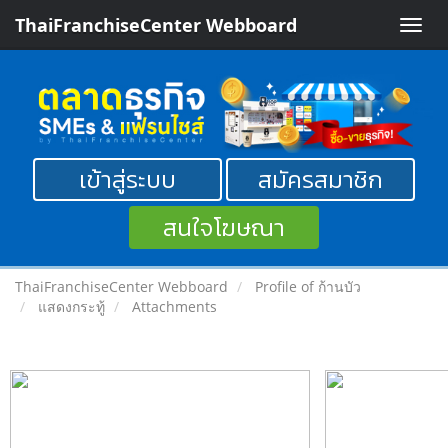
ThaiFranchiseCenter Webboard
Toggle
naviga
เข้าสู่ระบบ
สมัครสมาชิก
สนใจโฆษณา
ThaiFranchiseCenter Webboard
Profile of ก้านบัว
แสดงกระทู้
Attachments