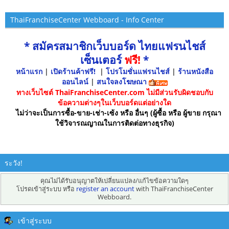
ThaiFranchiseCenter Webboard - Info Center
* สมัครสมาชิกเว็บบอร์ด ไทยแฟรนไชส์
เซ็นเตอร์
ฟรี!
*
หน้าแรก
|
เปิดร้านค้าฟรี!
|
โปรโมชั่นแฟรนไชส์
|
ร้านหนังสือ
ออนไลน์
|
สนใจลงโฆษณา
ทางเว็บไซต์ ThaiFranchiseCenter.com ไม่มีส่วนรับผิดชอบกับ
ข้อความต่างๆในเว็บบอร์ดแต่อย่างใด
ไม่ว่าจะเป็นการซื้อ-ขาย-เช่า-เซ้ง หรือ อื่นๆ (ผู้ซื้อ หรือ ผู้ขาย กรุณา
ใช้วิจารณญาณในการติดต่อทางธุรกิจ)
ระวัง!
คุณไม่ได้รับอนุญาตให้เปลี่ยนแปลง/แก้ไขข้อความใดๆ
โปรดเข้าสู่ระบบ หรือ
register an account
with ThaiFranchiseCenter
Webboard.
เข้าสู่ระบบ