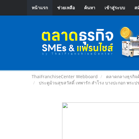
หน้าแรก
ช่วยเหลือ
ค้นหา
เข้าสู่ระบบ
สม
ThaiFranchiseCenter Webboard
ตลาดกลางธุรกิจค
ประตูม้วนสุขสวัสดิ์ เทพารัก สำโรง บางปะกอก พระ