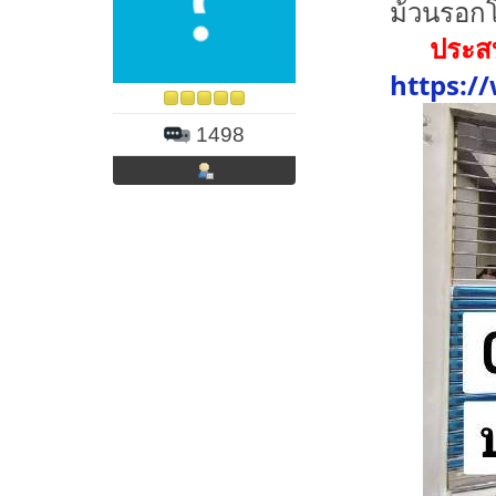
ม้วนรอกโ
ประสบ
https:/
1498
ิิิ