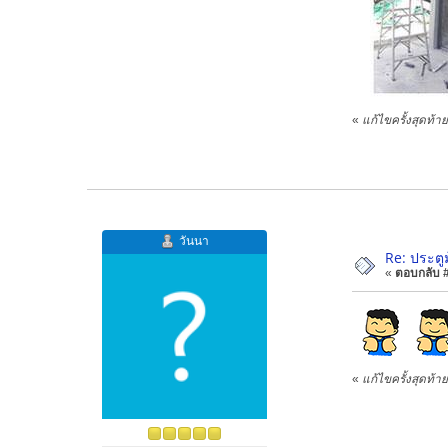
«
แก้ไขครั้งสุดท้
วันนา
Re: ประตู
«
ตอบกลับ #1
«
แก้ไขครั้งสุดท้