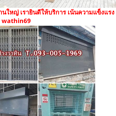
านใหญ่ เรายินดีให้บริการ เน้นความแข็งแร
: wathin69