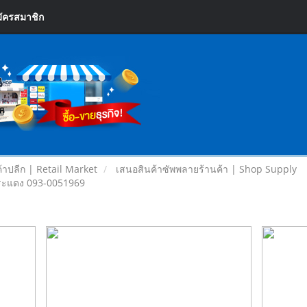
ัครสมาชิก
้าปลีก | Retail Market
เสนอสินค้าซัพพลายร้านค้า | Shop Supply
ประแดง 093-0051969