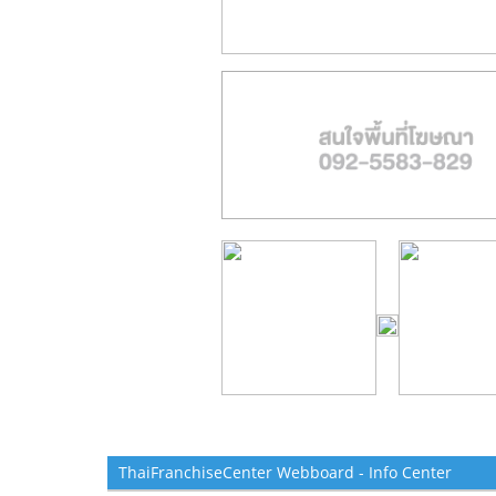
ThaiFranchiseCenter Webboard - Info Center