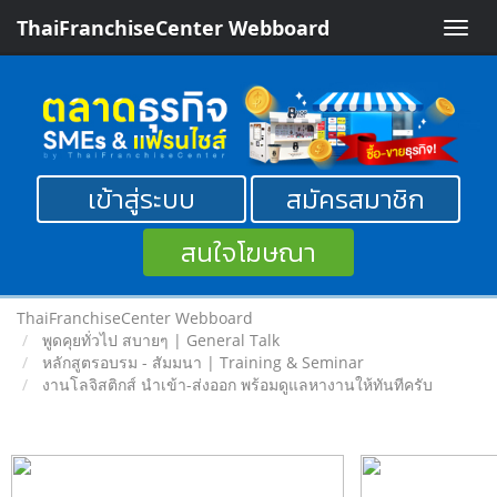
ThaiFranchiseCenter Webboard
Toggle
naviga
เข้าสู่ระบบ
สมัครสมาชิก
สนใจโฆษณา
ThaiFranchiseCenter Webboard
พูดคุยทั่วไป สบายๆ | General Talk
หลักสูตรอบรม - สัมมนา | Training & Seminar
งานโลจิสติกส์ นำเข้า-ส่งออก พร้อมดูแลหางานให้ทันทีครับ