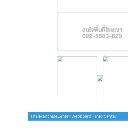
ThaiFranchiseCenter Webboard - Info Center