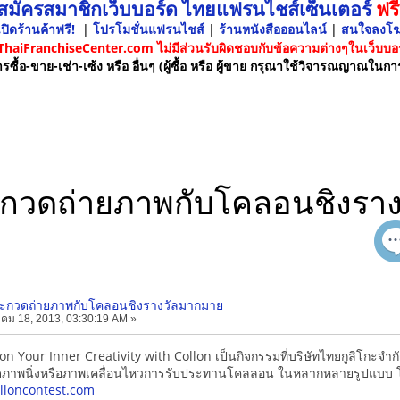
 สมัครสมาชิกเว็บบอร์ด ไทยแฟรนไชส์เซ็นเตอร์
ฟรี
ปิดร้านค้าฟรี!
|
โปรโมชั่นแฟรนไชส์
|
ร้านหนังสือออนไลน์
|
สนใจลงโ
 ThaiFranchiseCenter.com ไม่มีส่วนรับผิดชอบกับข้อความต่างๆในเว็บบอร
รซื้อ-ขาย-เช่า-เซ้ง หรือ อื่นๆ (ผู้ซื้อ หรือ ผู้ขาย กรุณาใช้วิจารณญาณในกา
กวดถ่ายภาพกับโคลอนชิงรา
ะกวดถ่ายภาพกับโคลอนชิงรางวัลมากมาย
คม 18, 2013, 03:30:19 AM »
n Your Inner Creativity with Collon เป็นกิจกรรมที่บริษัทไทยกูลิโกะจำกัด
าพนิ่งหรือภาพเคลื่อนไหวการรับประทานโคลลอน ในหลากหลายรูปแบบ โดยส
lloncontest.com