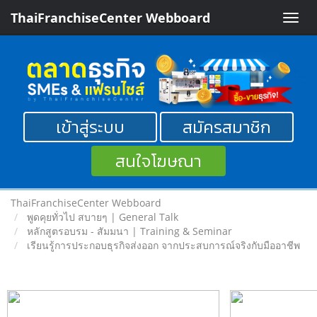
ThaiFranchiseCenter Webboard
Toggle
naviga
เข้าสู่ระบบ
สมัครสมาชิก
สนใจโฆษณา
ThaiFranchiseCenter Webboard
พูดคุยทั่วไป สบายๆ | General Talk
หลักสูตรอบรม - สัมมนา | Training & Seminar
เรียนรู้การประกอบธุรกิจส่งออก จากประสบการณ์จริงกับมืออาชีพ