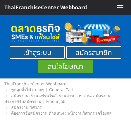
ThaiFranchiseCenter Webboard
Toggle
naviga
เข้าสู่ระบบ
สมัครสมาชิก
สนใจโฆษณา
ThaiFranchiseCenter Webboard
พูดคุยทั่วไป สบายๆ | General Talk
สมัครงาน, ร้านแฟรนไชส์, ร้านสาขา, หางาน, สมัครงาน,
ประกาศรับสมัครงาน | Find a job
สมัครงาน วิศวกร
ต้องการรับสมัครงาน ตำแหน่ง : พนักงานวิศวกร เครื่องกล