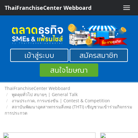
ThaiFranchiseCenter Webboard
Toggle
naviga
เข้าสู่ระบบ
สมัครสมาชิก
สนใจโฆษณา
ThaiFranchiseCenter Webboard
พูดคุยทั่วไป สบายๆ | General Talk
งานประกวด, การแข่งขัน | Contest & Competition
สถาบันพัฒนาอุตสาหกรรมสิ่งทอ (THTI) เชิญชวนเข้าร่วมกิจกรรม
การประกวด