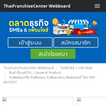
ThaiFranchiseCenter Webboard
Toggle
naviga
เข้าสู่ระบบ
สมัครสมาชิก
สนใจโฆษณา
ThaiFranchiseCenter Webboard
ไลฟ์สไตล์ | Life Style
สินค้าอื่นๆทั่วไป | General Product
รับตัดคอนกรีต รับตัดถนน รับตัดสะพาน ติดต่อนนท์ โทร 089-
6616557.