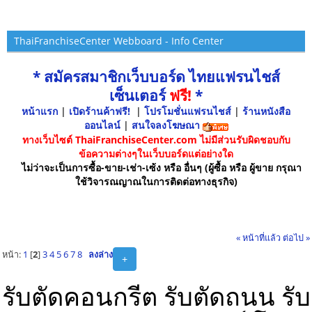
ThaiFranchiseCenter Webboard - Info Center
* สมัครสมาชิกเว็บบอร์ด ไทยแฟรนไชส์
เซ็นเตอร์
ฟรี!
*
หน้าแรก
|
เปิดร้านค้าฟรี!
|
โปรโมชั่นแฟรนไชส์
|
ร้านหนังสือ
ออนไลน์
|
สนใจลงโฆษณา
ทางเว็บไซต์ ThaiFranchiseCenter.com ไม่มีส่วนรับผิดชอบกับ
ข้อความต่างๆในเว็บบอร์ดแต่อย่างใด
ไม่ว่าจะเป็นการซื้อ-ขาย-เช่า-เซ้ง หรือ อื่นๆ (ผู้ซื้อ หรือ ผู้ขาย กรุณา
ใช้วิจารณญาณในการติดต่อทางธุรกิจ)
« หน้าที่แล้ว
ต่อไป »
หน้า:
1
[
2
]
3
4
5
6
7
8
ลงล่าง
+
รับตัดคอนกรีต รับตัดถนน รับ