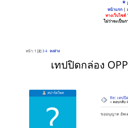
*
หน้าแรก
|
เ
ทางเว็บไซต์
ไม่ว่าจะเป็นกา
หน้า:
1
[
2
]
3
4
ลงล่าง
เทปปิดกล่อง OPP
สปาร์คโพส
Re: เทปปิ
«
ตอบกลับ #5
ขออนุญาต อัพเด