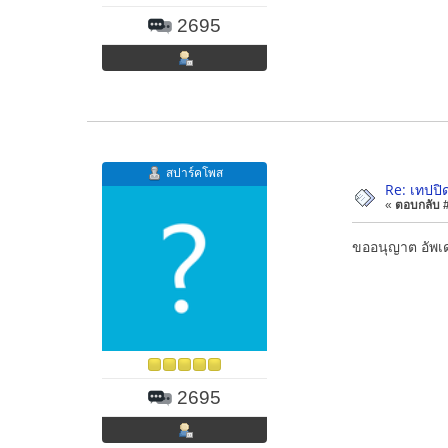
2695
สปาร์คโพส
Re: เทปปิ
«
ตอบกลับ #5
ขออนุญาต อัพเด
2695