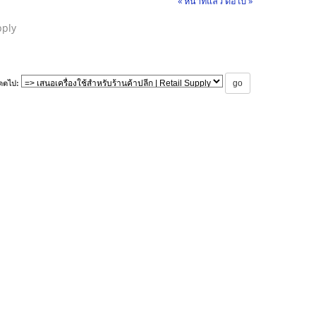
« หน้าที่แล้ว
ต่อไป »
pply
ดดไป: