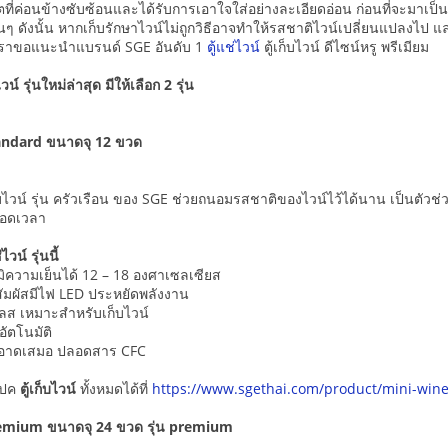
่ค่อนข้างซับซ้อนและได้รับการเอาใจใส่อย่างละเอียดอ่อน ก่อนที่จะมาเป็นเคร
อื่นๆ ดังนั้น หากเก็บรักษาไวน์ไม่ถูกวิธีอาจทำให้รสชาติไวน์เปลี่ยนแปลงไป แล
นี้เราขอแนะนำแบรนด์ SGE อันดับ 1
ตู้แช่ไวน์
ตู้เก็บไวน์ ดีไซน์หรู พรีเมียม
ไวน์ รุ่นใหม่ล่าสุด มีให้เลือก 2 รุ่น
 Standard ขนาดจุ 12 ขวด
ู้เก็บไวน์ รุ่น ครัวเรือน ของ SGE ช่วยถนอมรสชาติของไวน์ไว้ได้นาน เป็นตัว
ลอดเวลา
ไวน์ รุ่นนี้
มิความเย็นได้ 12 – 18 องศาเซลเซียส
ัมผัสมีไฟ LED ประหยัดพลังงาน
ลส เหมาะสำหรับเก็บไวน์
อัตโนมัติ
ะอาดเสมอ ปลอดสาร CFC
เปค
ตู้เก็บไวน์
ทั้งหมดได้ที่
https://www.sgethai.com/product/mini-wine
 Premium ขนาดจุ 24 ขวด รุ่น premium