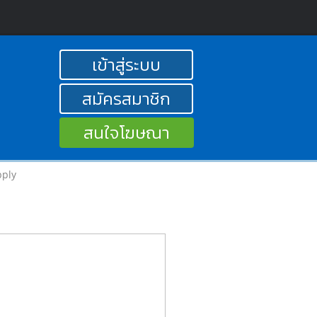
เข้าสู่ระบบ
สมัครสมาชิก
สนใจโฆษณา
pply