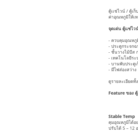
ตู้เเช่ไวน์ / ต
ค่าอุณหภูมิให้เ
จุดเด่น ตู้แช่ไ
- ควบคุมอุณหภู
- ประตูกระจกฉ
- ชั้นวางไม้บี
- เทคโนโลยีระบ
- บานพับประตูเ
- มีไฟส่องสว่า
ดูรายละเอียดทั
Feature ของ ตู้แ
Stable Temp
คุมอุณหภูมิได้อย
ปรับได้ 5 – 12 