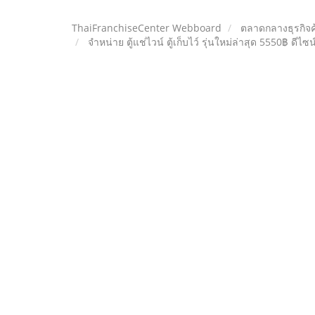
ThaiFranchiseCenter Webboard
ตลาดกลางธุรกิจค
จำหน่าย ตู้แช่ไวน์ ตู้เก็บไว์ รุ่นใหม่ล่าสุด 5550฿ ดีไซน