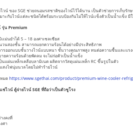
ู้เก็บไวน์ ของ SGE ช่วยถนอมรสชาติของไวน์ไว้ได้นาน เป็นตัวช่วยการเก็บรัก
หมาะกับไวน์เเต่ละชนิดได้พร้อมระบบป้องกันไม่ให้ไวน์เเข็งตัวเป็นน้ำเเข็ง มี
วน์ รุ่น Premium
มิเเม่นยำได้ 5 – 18 องศาเซลเซียส
นวนสองชั้น สามารถแยกความร้อนได้อย่างมีประสิทธิภาพ
ส การออกแบบชั้นวางไวน์แบบหนา ชั้นวางคุณภาพสูง ทนต่อความชื้นและแรง
ายความร้อนด้วยพัดลม จะไม่ก่อตัวเป็นน้ำแข็ง
ป็นแผ่นเหล็กเคลือบลามิเนต ผลิตจากวัสดุแผ่นเหล็ก RC ขึ้นรูปในตัว
ง แสงไฟนุ่มนวลโดยไม่ทำร้ายไวน์
้งหมด
https://www.sgethai.com/product/premium-wine-cooler-refrig
ช่ไวน์ ตู้จ่ายไวน์ SGE ที่ถือว่าเป็นตัวชูโรง
่างคงที่
องศา