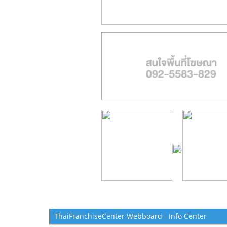
ThaiFranchiseCenter Webboard - Info Center