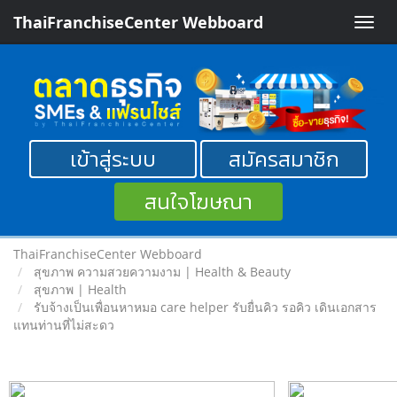
ThaiFranchiseCenter Webboard
Toggle
naviga
เข้าสู่ระบบ
สมัครสมาชิก
สนใจโฆษณา
ThaiFranchiseCenter Webboard
สุขภาพ ความสวยความงาม | Health & Beauty
สุขภาพ | Health
รับจ้างเป็นเพื่อนหาหมอ care helper รับยื่นคิว รอคิว เดินเอกสาร
แทนท่านที่ไม่สะดว