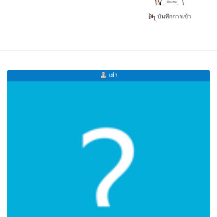
บันทึกการเข้า
เย๋า