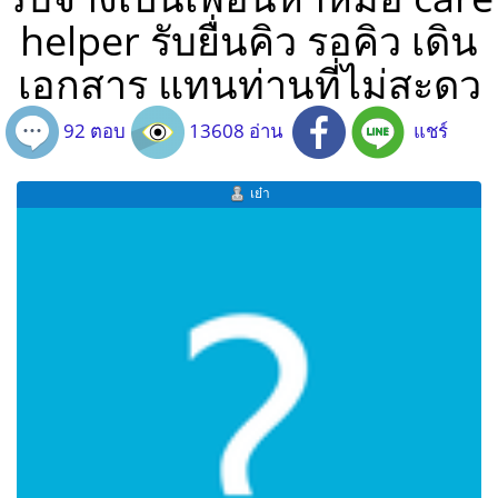
helper รับยื่นคิว รอคิว เดิน
เอกสาร แทนท่านที่ไม่สะดว
92 ตอบ
13608 อ่าน
แชร์
เย๋า