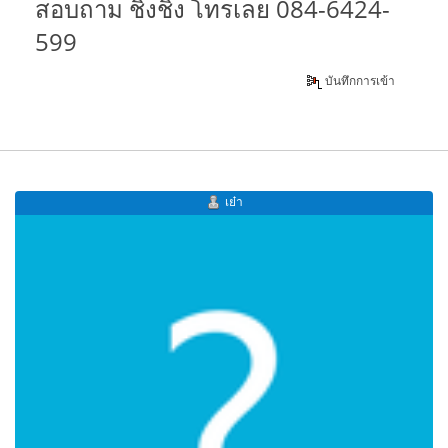
สอบถาม ชิงชิง โทรเลย 084-6424-
599
บันทึกการเข้า
เย๋า