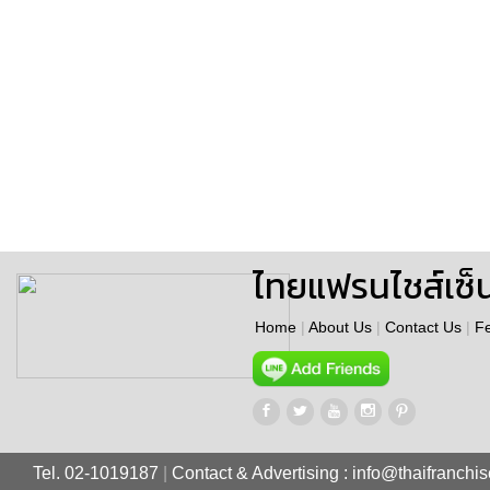
ไทยแฟรนไชส์เซ็
Home
|
About Us
|
Contact Us
|
F
Tel. 02-1019187
|
Contact & Advertising :
info@thaifranchi