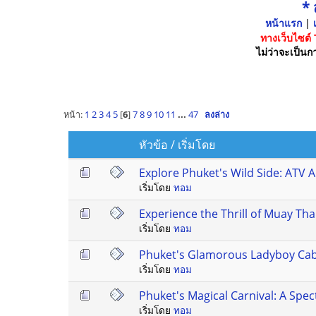
*
หน้าแรก
|
เ
ทางเว็บไซต์
ไม่ว่าจะเป็นกา
หน้า:
1
2
3
4
5
[
6
]
7
8
9
10
11
...
47
ลงล่าง
หัวข้อ
/
เริ่มโดย
Explore Phuket's Wild Side: ATV 
เริ่มโดย
ทอม
Experience the Thrill of Muay Tha
เริ่มโดย
ทอม
Phuket's Glamorous Ladyboy Cabar
เริ่มโดย
ทอม
Phuket's Magical Carnival: A Spect
เริ่มโดย
ทอม