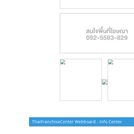
ThaiFranchiseCenter Webboard - Info Center