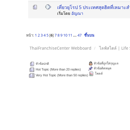
เที่ยวยุโรป 5 ประเทศสุดฮิตที่เหมาะส
เริ่มโดย
อัญณา
หน้า:
1
2
3
4
5
[
6
]
7
8
9
10
11
...
47
ขึ้นบน
ThaiFranchiseCenter Webboard
ไลฟ์สไตล์ | Life 
หัวข้อที่ถูกใส่กุญแจ
หัวข้อปกติ
หัวข้อติดหมุด
Hot Topic (More than 20 replies)
โพลล์
Very Hot Topic (More than 50 replies)