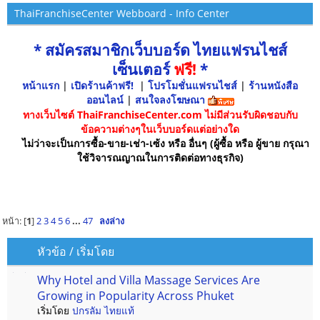
ThaiFranchiseCenter Webboard - Info Center
* สมัครสมาชิกเว็บบอร์ด ไทยแฟรนไชส์
เซ็นเตอร์
ฟรี!
*
หน้าแรก
|
เปิดร้านค้าฟรี!
|
โปรโมชั่นแฟรนไชส์
|
ร้านหนังสือ
ออนไลน์
|
สนใจลงโฆษณา
ทางเว็บไซต์ ThaiFranchiseCenter.com ไม่มีส่วนรับผิดชอบกับ
ข้อความต่างๆในเว็บบอร์ดแต่อย่างใด
ไม่ว่าจะเป็นการซื้อ-ขาย-เช่า-เซ้ง หรือ อื่นๆ (ผู้ซื้อ หรือ ผู้ขาย กรุณา
ใช้วิจารณญาณในการติดต่อทางธุรกิจ)
หน้า: [
1
]
2
3
4
5
6
...
47
ลงล่าง
หัวข้อ
/
เริ่มโดย
Why Hotel and Villa Massage Services Are
Growing in Popularity Across Phuket
เริ่มโดย
ปกรลัม ไทยแท้