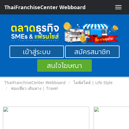
ThaiFranchiseCenter Webboard
Toggle
naviga
เข้าสู่ระบบ
สมัครสมาชิก
สนใจโฆษณา
ThaiFranchiseCenter Webboard
ไลฟ์สไตล์ | Life Style
ท่องเที่ยว เดินทาง | Travel