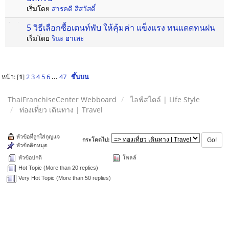
เริ่มโดย
สารคดี สีสวัสดิ์
5 วิธีเลือกซื้อเตนท์พับ ให้คุ้มค่า แข็งแรง ทนแดดทนฝน
เริ่มโดย
รินะ ฮาเสะ
หน้า: [
1
]
2
3
4
5
6
...
47
ขึ้นบน
ThaiFranchiseCenter Webboard
ไลฟ์สไตล์ | Life Style
ท่องเที่ยว เดินทาง | Travel
หัวข้อที่ถูกใส่กุญแจ
กระโดดไป:
หัวข้อติดหมุด
หัวข้อปกติ
โพลล์
Hot Topic (More than 20 replies)
Very Hot Topic (More than 50 replies)