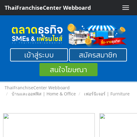
ThaiFranchiseCenter Webboard
Toggle
naviga
เข้าสู่ระบบ
สมัครสมาชิก
สนใจโฆษณา
ThaiFranchiseCenter Webboard
บ้านและออฟฟิส | Home & Office
เฟอร์นิเจอร์ | Furniture