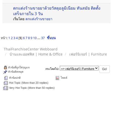
ตกแต่งร้านขายยาด้วยวัสดุอลูมิเนียม ทันสมัย ติดตั้ง
เสร็จภายใน 3 วัน
เริ่มโดย
ตกแต่งร้านขายยา
หน้า:
1
2
3
4
[
5
]
6
7
8
9
10
...
37
ขึ้นบน
ThaiFranchiseCenter Webboard
บ้านและออฟฟิส | Home & Office
เฟอร์นิเจอร์ | Furniture
หัวข้อที่ถูกใส่กุญแจ
กระโดดไป:
หัวข้อติดหมุด
หัวข้อปกติ
โพลล์
Hot Topic (More than 20 replies)
Very Hot Topic (More than 50 replies)