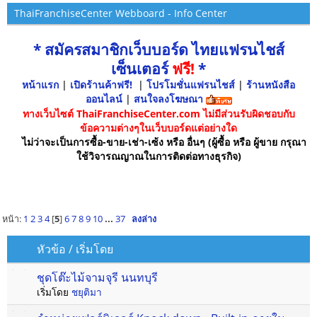
ThaiFranchiseCenter Webboard - Info Center
* สมัครสมาชิกเว็บบอร์ด ไทยแฟรนไชส์
เซ็นเตอร์
ฟรี!
*
หน้าแรก
|
เปิดร้านค้าฟรี!
|
โปรโมชั่นแฟรนไชส์
|
ร้านหนังสือ
ออนไลน์
|
สนใจลงโฆษณา
ทางเว็บไซต์ ThaiFranchiseCenter.com ไม่มีส่วนรับผิดชอบกับ
ข้อความต่างๆในเว็บบอร์ดแต่อย่างใด
ไม่ว่าจะเป็นการซื้อ-ขาย-เช่า-เซ้ง หรือ อื่นๆ (ผู้ซื้อ หรือ ผู้ขาย กรุณา
ใช้วิจารณญาณในการติดต่อทางธุรกิจ)
หน้า:
1
2
3
4
[
5
]
6
7
8
9
10
...
37
ลงล่าง
หัวข้อ
/
เริ่มโดย
ชุดโต๊ะไม้จามจุรี นนทบุรี
เริ่มโดย
ชยุติมา