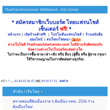
ThaiFranchiseCenter Webboard - Info Center
* สมัครสมาชิกเว็บบอร์ด ไทยแฟรนไชส์
เซ็นเตอร์
ฟรี!
*
หน้าแรก
|
เปิดร้านค้าฟรี!
|
โปรโมชั่นแฟรนไชส์
|
ร้านหนังสือ
ออนไลน์
|
สนใจลงโฆษณา
ทางเว็บไซต์ ThaiFranchiseCenter.com ไม่มีส่วนรับผิดชอบกับ
ข้อความต่างๆในเว็บบอร์ดแต่อย่างใด
ไม่ว่าจะเป็นการซื้อ-ขาย-เช่า-เซ้ง หรือ อื่นๆ (ผู้ซื้อ หรือ ผู้ขาย กรุณา
ใช้วิจารณญาณในการติดต่อทางธุรกิจ)
หน้า:
1
...
43
44
45
46
47
[
48
]
49
50
51
52
ลงล่าง
หัวข้อ
/
เริ่มโดย
ตรวจสอบสีผังเมืองง่าย ๆ ผังเมือง กทม. 2556 ร่าง
ผังเมืองใหม่