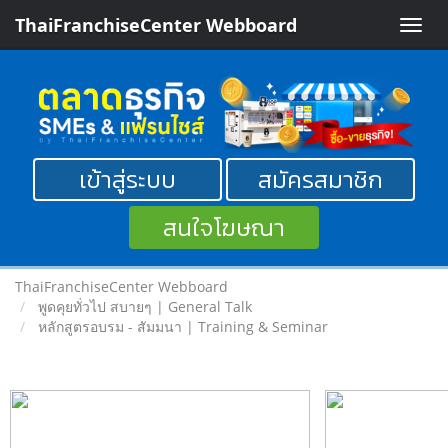
ThaiFranchiseCenter Webboard
Toggle
naviga
เข้าสู่ระบบ
สมัครสมาชิก
สนใจโฆษณา
ThaiFranchiseCenter Webboard
พูดคุยทั่วไป สบายๆ | General Talk
หลักสูตรอบรม - สัมมนา | Training & Seminar