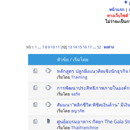
*
หน้าแรก
|
เ
ทางเว็บไซต์
ไม่ว่าจะเป็นกา
หน้า:
1
...
7
8
9
10
11
[
12
]
13
14
15
16
17
...
52
ลงล่าง
หัวข้อ
/
เริ่มโดย
หลักสูตร ปลูกฝังแนวคิดเชิงนักธุรก
เริ่มโดย
Training
การพัฒนาประสิทธิภาพภายในองค์กร
เริ่มโดย
จอร์จ
สัมมนา"พลิกชีวิต พิชิตเงินล้าน" มีเง
เริ่มโดย
ธญาภัท
ศูนย์อบรมอาหาร กัลยา The Gala Stu
เริ่มโดย
ThaiFranchise