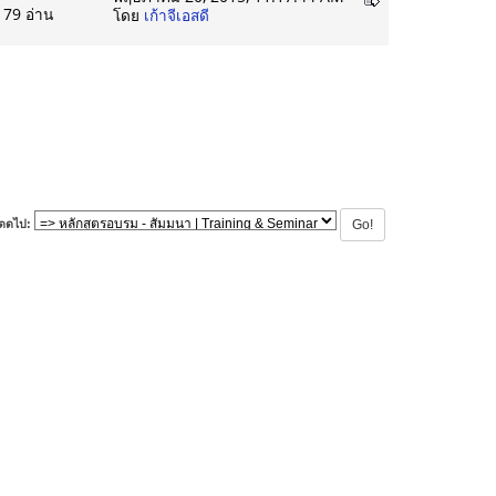
179 อ่าน
โดย
เก้าจีเอสดี
ดดไป: