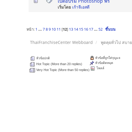
เปิดอบรม Photoshop ฟรี
เริ่มโดย
เก้าจีเอสดี
หน้า:
1
...
7
8
9
10
11
[
12
]
13
14
15
16
17
...
52
ขึ้นบน
ThaiFranchiseCenter Webboard
พูดคุยทั่วไป สบา
หัวข้อที่ถูกใส่กุญแจ
หัวข้อปกติ
หัวข้อติดหมุด
Hot Topic (More than 20 replies)
โพลล์
Very Hot Topic (More than 50 replies)