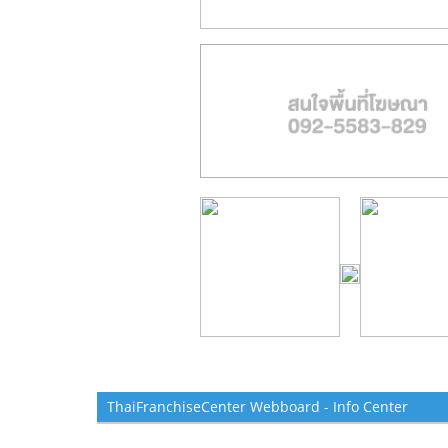
ThaiFranchiseCenter Webboard - Info Center