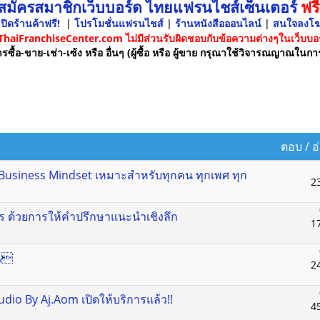
 สมัครสมาชิกเว็บบอร์ด ไทยแฟรนไชส์เซ็นเตอร์
ฟรี
ปิดร้านค้าฟรี!
|
โปรโมชั่นแฟรนไชส์
|
ร้านหนังสือออนไลน์
|
สนใจลงโ
 ThaiFranchiseCenter.com ไม่มีส่วนรับผิดชอบกับข้อความต่างๆในเว็บบอร
รซื้อ-ขาย-เช่า-เซ้ง หรือ อื่นๆ (ผู้ซื้อ หรือ ผู้ขาย กรุณาใช้วิจารณญาณในกา
ตอบ
/
อ
ิจ Business Mindset เหมาะสำหรับทุกคน ทุกเพศ ทุก
2
 ด้วยการให้คำปรึกษาแนะนำเชิงลึก
1
ิน
2
dio By Aj.Aom เปิดให้บริการแล้ว!!
4