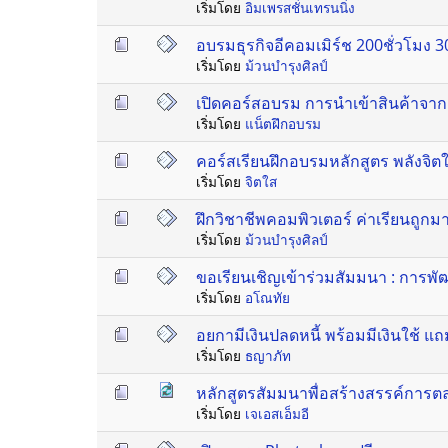
เริ่มโดย
อิมเพรสชั่นเทรนนิ่ง
อบรมธุรกิจอีคอมเมิร์ช 200ชั่วโม
เริ่มโดย
ม้วนบำรุงศิลป์
เปิดคอร์สอบรม การนำเข้าสินค้าจา
เริ่มโดย
แน็ตฝึกอบรม
คอร์สเรียนฝึกอบรมหลักสูตร พลังจิตใต
เริ่มโดย
จิตใส
ฝึกวิชาชีพคอมพิวเตอร์ ค่าเรียนถู
เริ่มโดย
ม้วนบำรุงศิลป์
ขอเรียนเชิญเข้าร่วมสัมมนา : การพัฒ
เริ่มโดย
อโณทัย
อยกามีเงินปลดหนี้ พร้อมมีเงินใช้ แถ
เริ่มโดย
ธญาภัท
หลักสูตรสัมมนาพื่อสร้างสรรค์การต
เริ่มโดย
เจเอสเอ็มอี