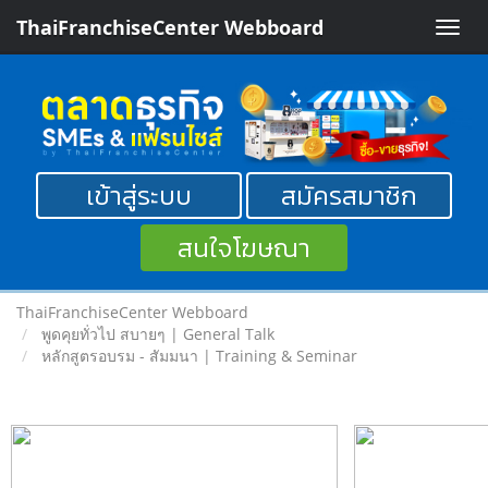
ThaiFranchiseCenter Webboard
Toggle
naviga
เข้าสู่ระบบ
สมัครสมาชิก
สนใจโฆษณา
ThaiFranchiseCenter Webboard
พูดคุยทั่วไป สบายๆ | General Talk
หลักสูตรอบรม - สัมมนา | Training & Seminar