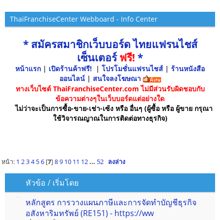
ThaiFranchiseCenter Webboard - Info Center
* สมัครสมาชิกเว็บบอร์ด ไทยแฟรนไชส์
เซ็นเตอร์
ฟรี!
*
หน้าแรก
|
เปิดร้านค้าฟรี!
|
โปรโมชั่นแฟรนไชส์
|
ร้านหนังสือ
ออนไลน์
|
สนใจลงโฆษณา
ทางเว็บไซต์ ThaiFranchiseCenter.com ไม่มีส่วนรับผิดชอบกับ
ข้อความต่างๆในเว็บบอร์ดแต่อย่างใด
ไม่ว่าจะเป็นการซื้อ-ขาย-เช่า-เซ้ง หรือ อื่นๆ (ผู้ซื้อ หรือ ผู้ขาย กรุณา
ใช้วิจารณญาณในการติดต่อทางธุรกิจ)
หน้า:
1
2
3
4
5
6
[
7
]
8
9
10
11
12
...
52
ลงล่าง
หัวข้อ
/
เริ่มโดย
หลักสูตร การวางแผนภาษีและการจัดทำบัญชีธุรกิจ
อสังหาริมทรัพย์ (RE151) - https://ww