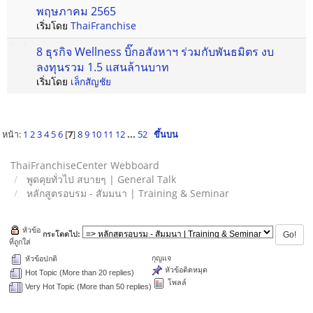
พฤษภาคม 2565
เริ่มโดย
ThaiFranchise
8 ธุรกิจ Wellness บิ๊กอสังหาฯ ร่วมกับพันธมิตร งบ
ลงทุนรวม 1.5 แสนล้านบาท
เริ่มโดย
เล็กสัญชัย
หน้า:
1
2
3
4
5
6
[
7
]
8
9
10
11
12
...
52
ขึ้นบน
ThaiFranchiseCenter Webboard
พูดคุยทั่วไป สบายๆ | General Talk
หลักสูตรอบรม - สัมมนา | Training & Seminar
หัวข้อ
กระโดดไป:
ที่ถูกใส่
กุญแจ
หัวข้อปกติ
หัวข้อติดหมุด
Hot Topic (More than 20 replies)
โพลล์
Very Hot Topic (More than 50 replies)