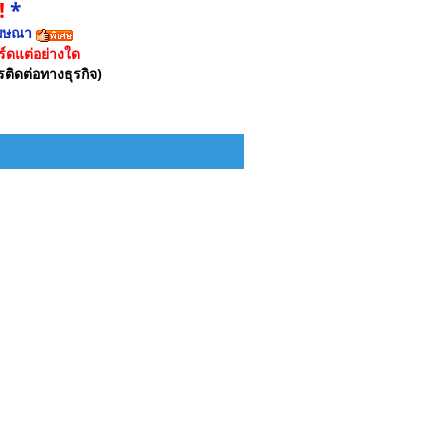
!
*
ฆษณา
์ดแต่อย่างใด
รติดต่อทางธุรกิจ)