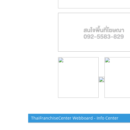
ThaiFranchiseCenter Webboard - Info Center