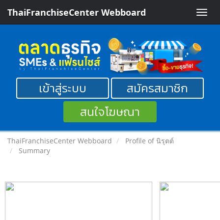
ThaiFranchiseCenter Webboard
Toggle
naviga
เข้าสู่ระบบ
สมัครสมาชิก
สนใจโฆษณา
ThaiFranchiseCenter Webboard
Profile of นิรุตต์
Summary