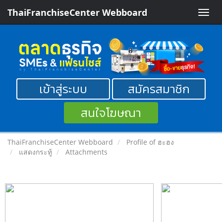
ThaiFranchiseCenter Webboard
Toggle
naviga
เข้าสู่ระบบ
สมัครสมาชิก
สนใจโฆษณา
ThaiFranchiseCenter Webboard
Profile of ฮะฮง
แสดงกระทู้
Attachments