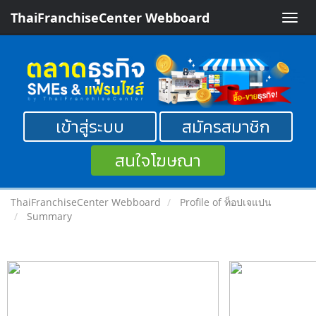
ThaiFranchiseCenter Webboard
Toggle
naviga
เข้าสู่ระบบ
สมัครสมาชิก
สนใจโฆษณา
ThaiFranchiseCenter Webboard
Profile of ท็อปเจแปน
Summary