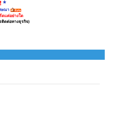
!
*
ฆษณา
์ดแต่อย่างใด
รติดต่อทางธุรกิจ)