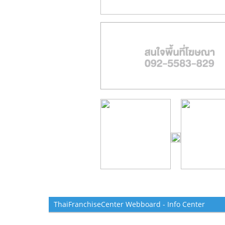
ThaiFranchiseCenter Webboard - Info Center