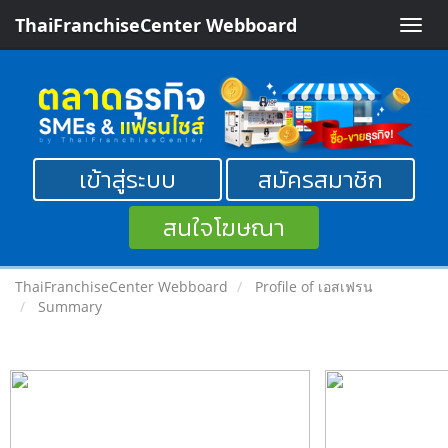
ThaiFranchiseCenter Webboard
Toggle
naviga
เข้าสู่ระบบ
สมัครสมาชิก
สนใจโฆษณา
ThaiFranchiseCenter Webboard
Profile of เอสเฟรน
Summary