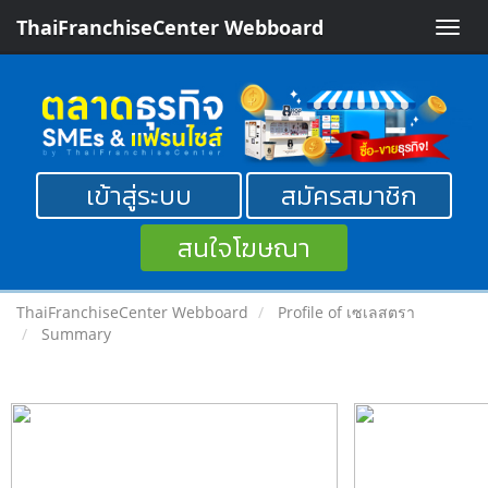
ThaiFranchiseCenter Webboard
Toggle
naviga
เข้าสู่ระบบ
สมัครสมาชิก
สนใจโฆษณา
ThaiFranchiseCenter Webboard
Profile of เซเลสตรา
Summary