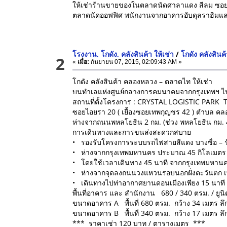
ให้เช่าร้านขายของในตลาดนัดศาลาแดง สีลม ซอย
ตลาดนัดออฟฟิศ พนักงานจากอาคารอับดุลราฮิมและอา
โรงงาน, โกดัง, คลังสินค้า ให้เช่า
/
โกดัง คลังสินค
2
«
เมื่อ:
กันยายน 07, 2015, 02:09:43 AM »
โกดัง คลังสินค้า คลองหลวง – ตลาดไท ให้เช่า
บนทำเลแห่งศูนย์กลางการคมนาคมจากกรุงเทพฯ ไป
สถานที่ตั้งโครงการ : CRYSTAL LOGISTIC PARK
ซอยไอยรา 20 ( เยื้องซอยเทพกุญชร 42 ) ตำบล ค
ห่างจากถนนพหลโยธิน 2 กม. (ช่วง พหลโยธิน กม. 47
การเดินทางและการขนส่งสะดวกสบาย
• รองรับโครงการระบบรถไฟสายสีแดง บางซื่อ – ร
• ห่างจากกรุงเทพมหานคร ประมาณ 45 กิโลเมตร
• โดยใช้เวลาเดินทาง 45 นาที จากกรุงเทพมหานค
• ห่างจากจุดลงถนนวงแหวนรอบนอกฝั่งตะวันตก เพี
• เดินทางไปท่าอากาศยานดอนเมืองเพียง 15 นาที
พื้นที่อาคาร และ สำนักงาน 680 / 340 ตรม. / ยูนิ
ขนาดอาคาร A พื้นที่ 680 ตรม. กว้าง 34 เมตร ลึ
ขนาดอาคาร B พื้นที่ 340 ตรม. กว้าง 17 เมตร ลึ
*** ราคาเช่า 120 บาท / ตารางเมตร ***