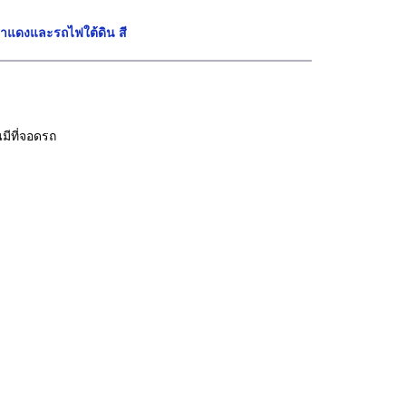
าลาแดงและรถไฟใต้ดิน สี
มีที่จอดรถ