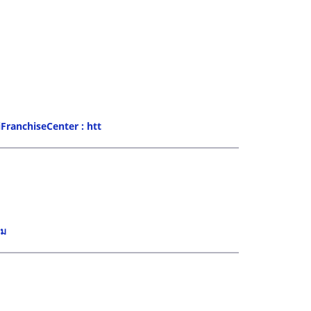
iFranchiseCenter : htt
ิม