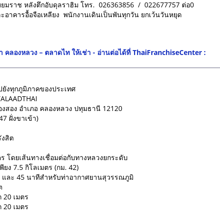
ยมราช หลังตึกอับดุลราฮิม โทร. 026363856 / 022677757 ต่อ0
คารอื้อจือเหลียง พนักงานเดินเป็นพันทุกวัน ยกเว้นวันหยุด
้า คลองหลวง – ตลาดไท ให้เช่า - อ่านต่อได้ที่ ThaiFranchiseCenter :
ยังทุกภูมิภาคของประเทศ
 TALAADTHAI
ลองสอง อำเภอ คลองหลวง ปทุมธานี 12120
 ฝั่งขาเข้า)
ังสิต
ร โดยเส้นทางเชื่อมต่อกับทางหลวงยกระดับ
ยง 7.5 กิโลเมตร (กม. 42)
 และ 45 นาทีสำหรับท่าอากาศยานสุวรรณภูมิ
ต
ก 20 เมตร
ก 20 เมตร