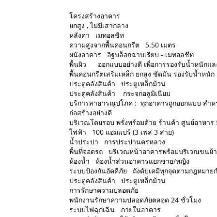
โครงสร้างอาคาร
ยกสูง , ไม่มีเสากลาง
หลังคา เมทอลชีท
ความสูงจากพื้นคอนกรีต 5.50 เมตร
ผนังอาคาร อิฐบล็อกฉาบเรียบ - เมทอลชีท
พื้นผิว ออกแบบอย่างดี เพื่อการรองรับน้ำหนักแ
พื้นคอนกรีตเสริมเหล็ก ยกสูง ขัดมัน รองรับน้ำหน
ประตูคลังสินค้า ประตูเหล็กม้วน
ประตูคลังสินค้า กระจกอลูมิเนียม
บริการสาธารณูปโภค : ทุกอาคารถูกออกแบบ สำหรั
ก่อสร้างอย่างดี
บริเวณโดยรอบ พรั่งพร้อมด้วย ร้านค้า ศูนย์อาหาร ม
ไฟฟ้า 100 แอมแปร์ (3 เฟส 3 สาย)
น้ำประปา การประปานครหลวง
พื้นที่จอดรถ บริเวณหน้าอาคารพร้อมบริเวณขนย้า
ห้องน้ำ ห้องน้ำส่วนอาคารแยกชาย/หญิง
ระบบป้องกันอัคคีภัย ถังดับเคมีทุกจุดตามกฎหมา
ประตูคลังสินค้า ประตูเหล็กม้วน
การรักษาความปลอดภัย
พนักงานรักษาความปลอดภัยตลอด 24 ชั่วโมง
ระบบไฟฉุกเฉิน ภายในอาคาร