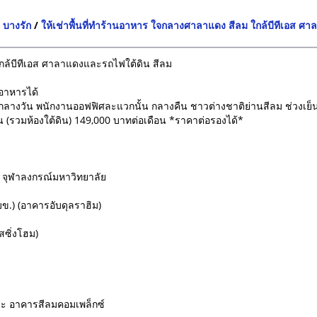
 บางรัก
/
ให้เช่าพื้นที่ทำร้านอาหาร ใจกลางศาลาแดง สีลม ใกล้บีทีเอส ศ
ใกล้บีทีเอส ศาลาแดงและรถไฟใต้ดิน สีลม
นอาหารได้
ง กลางวัน พนักงานออฟฟิศละแวกนั้น กลางคืน ชาวต่างชาติย่านสีลม ช่วงเย็น
ือน (รวมห้องใต้ดิน) 149,000 บาทต่อเดือน *ราคาต่อรองได้*
จุฬาลงกรณ์มหาวิทยาลัย
.) (อาคารอับดุลราฮิม)
ซิ่งโฮม)
และ อาคารสีลมคอมเพล็กซ์