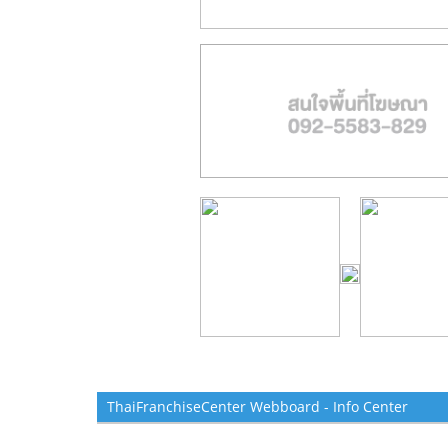
ThaiFranchiseCenter Webboard - Info Center