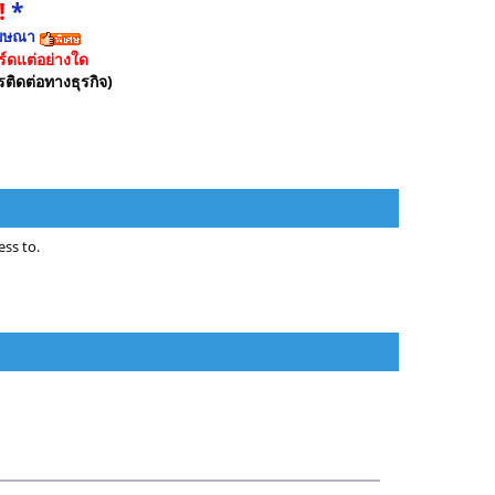
!
*
ฆษณา
์ดแต่อย่างใด
รติดต่อทางธุรกิจ)
ss to.