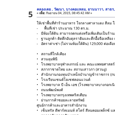
คลองเตย , วัฒนา, บางคอแหลม, ยานนาวา, สาธร,
5
«
เมื่อ:
กันยายน 04, 2015, 08:45:42 AM »
ให้เช่าพื้นที่ทำร้านอาหาร ใจกลางศาลาแดง สีลม 
- พื้นที่เช่า ประมาณ 130 ตร.ม.
- มีห้องใต้ดิน สามารถตกแต่งหรือเพิ่มเติมเป็นร้า
- ฐานลูกค้า ติดตึกอับดุลราฮิมและตึกอื้อจือเหลีย
- อัตราค่าเช่า (ไม่รวมห้องใต้ดิน) 129,000 ต่อเด
• สถานที่ใกล้เคียง
• สวนลุมพินี
• โรงพยาบาลจุฬาลงกรณ์ และ คณะแพทยศาสตร์ 
• สภากาชาดไทย และ สถานเสาวภา (สวนงู)
• สำนักงานกองทุนบำเหน็จบำนาญข้าราชการ (กบข
• โรงเรียนเซนต์โยเซฟคอนแวนต์
• โรงพยาบาล บี เอ็น เอช (โรงพยาบาลบางกอกเนิส
• ถนนพัฒน์พงศ์
• โรงพยาบาลกรุงเทพคริสเตียน
• ย่านการค้าซอยละลายทรัพย์
ศูนย์การค้าและอาคารสำนักงาน
• เซ็นทรัล ดีพาร์ทเมนท์ สโตร์ สีลมคอมเพล็กซ์ 