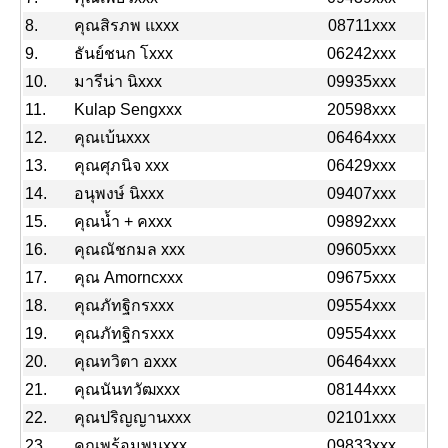
8.
คุณสิรภพ แxxx
08711xxx
9.
ธันย์ชนก โxxx
06242xxx
10.
มารีน่า นิxxx
09935xxx
11.
Kulap Sengxxx
20598xxx
12.
คุณเบ้นxxx
06464xxx
13.
คุณศุภนิจ xxx
06429xxx
14.
อนุพงษ์ นิxxx
09407xxx
15.
คุณน้ำ + คxxx
09892xxx
16.
คุณณัชกมล xxx
09605xxx
17.
คุณ Amorncxxx
09675xxx
18.
คุณภัทฐิกรxxx
09554xxx
19.
คุณภัทฐิกรxxx
09554xxx
20.
คุณทวิตา อxxx
06464xxx
21.
คุณนันทวัฒxxx
08144xxx
22.
คุณปริญญานxxx
02101xxx
23.
คุณพร้อมพนxxx
09833xxx