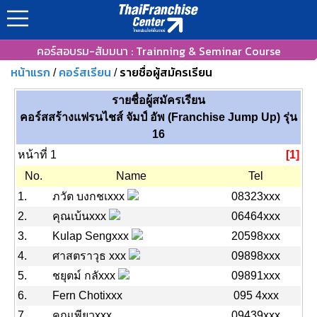
คอร์สอบรม-สัมมนา : Trainning & Seminar Course
หน้าแรก
คอร์สเรียน
รายชื่อผู้สมัครเรียน
/
/
รายชื่อผู้สมัครเรียน
คอร์สสร้างแฟรนไชส์ จัมป์ อัพ (Franchise Jump Up) รุ่น
16
หน้าที่ 1
[1]
No.
Name
Tel
1.
ภวัต บงกชเxxx
08323xxx
2.
คุณเบ้นxxx
06464xxx
3.
Kulap Sengxxx
20598xxx
4.
ศาสตราวุธ xxx
09898xxx
5.
ชยุตม์ กลัxxx
09891xxx
6.
Fern Chotixxx
095 4xxx
7.
คุณเพียวxxx
09439xxx