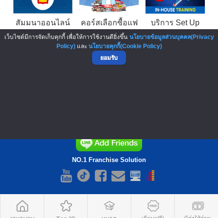
สัมมนาออนไลน์
คอร์สเลือกซื้อแฟ
บริการ Set Up
โอกาสบริหาร
รนไชส์ รุ่นที่ 5
Franchise พร้อม
เว็บไซต์มีการจัดเก็บคุกกี้ เพื่อให้การใช้งานดียิ่งขึ้น
นโยบายข้อมูลส่วนบุคคล(Privacy
สถานีบริการ
วิเคราะห์เป็น •
ขายได้ทันที
Policy)
และ
นโยบายคุกกี้(Cookie Policy)
น้ำมัน Shell
อ่านงบได้ • ลงทุน
Private Consult
ยอมรับ
มั่นใจ
Franchise | In-
▲ GO TO TOP
House Training
NO.1 Franchise Solution