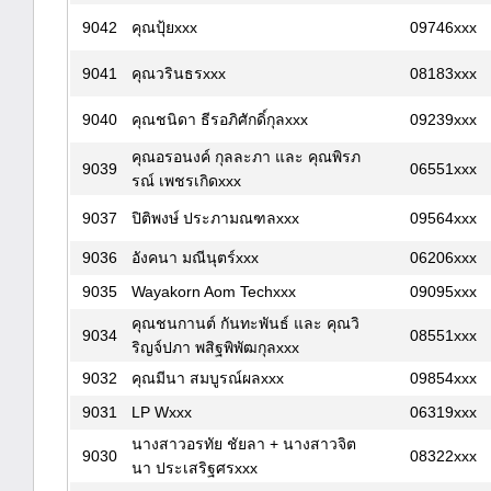
9042
คุณปุ้ยxxx
09746xxx
9041
คุณวรินธรxxx
08183xxx
9040
คุณชนิดา ธีรอภิศักดิ์กุลxxx
09239xxx
คุณอรอนงค์​ กุลละภา​ และ คุณพิรภ
9039
06551xxx
รณ์ เพชรเกิดxxx
9037
ปิติพงษ์ ประภามณฑลxxx
09564xxx
9036
อังคนา มณีนุตร์xxx
06206xxx
9035
Wayakorn Aom Techxxx
09095xxx
คุณชนกานต์ กันทะพันธ์ และ คุณวิ
9034
08551xxx
ริญจ์ปภา พสิฐพิพัฒกุลxxx
9032
คุณมีนา สมบูรณ์ผลxxx
09854xxx
9031
LP Wxxx
06319xxx
นางสาวอรทัย ชัยลา + นางสาวจิต
9030
08322xxx
นา ประเสริฐศรxxx