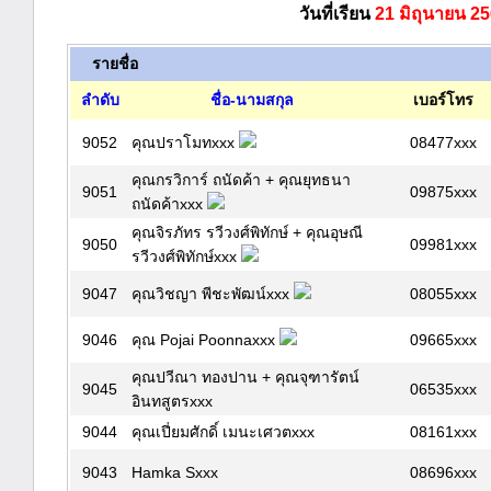
วันที่เรียน
21 มิถุนายน 2
รายชื่อ
ลำดับ
ชื่อ-นามสกุล
เบอร์โทร
9052
คุณปราโมทxxx
08477xxx
คุณกรวิการ์ ถนัดค้า + คุณยุทธนา
9051
09875xxx
ถนัดค้าxxx
คุณจิรภัทร รวีวงศ์พิทักษ์ + คุณอุษณี
9050
09981xxx
รวีวงศ์พิทักษ์xxx
9047
คุณวิชญา พีชะพัฒน์xxx
08055xxx
9046
คุณ Pojai Poonnaxxx
09665xxx
คุณปวีณา ทองปาน + คุณจุฑารัตน์
9045
06535xxx
อินทสูตรxxx
9044
คุณเปี่ยมศักดิ์ เมนะเศวตxxx
08161xxx
9043
Hamka Sxxx
08696xxx