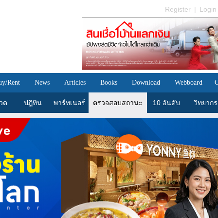
Register
|
Login
uy/Rent
News
Articles
Books
Download
Webboard
C
วด
ปฎิทิน
พาร์ทเนอร์
ตรวจสอบสถานะ
10 อันดับ
วิทยากร