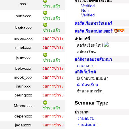
การรับรองคอร์สเรียน
xxx
Verified
ชำระแล้ว
Non-
Verified
nuttaxxx
ชำระแล้ว
คอร์สเรียนพาร์ทเนอร์
Nathaxxx
ชำระแล้ว
คอร์สเรียนสปอนเซอร์
meenaxxx
รอการชำระ
สัปดาห์นี้
คอร์สเรียนใหม่
ninekxxx
รอการชำระ
สมัครเรียน
jsuntxxx
สถิติงานอบรมสัมมนา
ชำระแล้ว
ภาคกลาง
belovxxx
รอการชำระ
สถิติเว็บไซต์
mook_xxx
รอการชำระ
ผู้เข้าอบรมสัมมนา
ผู้สมัครเรียน
jhunjxxx
รอการชำระ
จำนวนสมาชิก
peungxxx
รอการชำระ
Seminar Type
Mrsmaxxx
ชำระแล้ว
ประเภท
depenxxx
รอการชำระ
งานอบรม
งานสัมมนา
jadapxxx
รอการชำระ