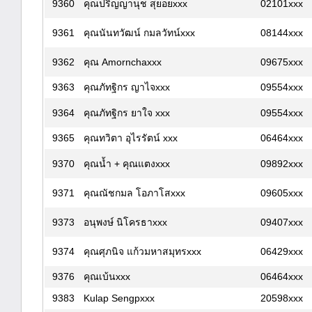
9360
คุณปริญญานุช สุยอยxxx
02101xxx
9361
คุณนันทวัฒน์ กมลวัทน์xxx
08144xxx
9362
คุณ Amornchaxxx
09675xxx
9363
คุณภัทฐิกร ญาไจxxx
09554xxx
9364
คุณภัทฐิกร ยาใจ xxx
09554xxx
9365
คุณทวิตา อุไรรัตน์ xxx
06464xxx
9370
คุณน้ำ + คุณแตงxxx
09892xxx
9371
คุณณัชกมล โอภาโสxxx
09605xxx
9373
อนุพงษ์ นิโครธาxxx
09407xxx
9374
คุณศุภนิจ แก้วมหาสมุทรxxx
06429xxx
9376
คุณเบ้นxxx
06464xxx
9383
Kulap Sengpxxx
20598xxx