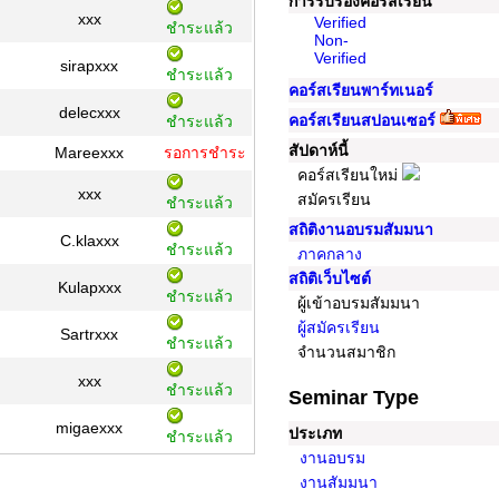
การรับรองคอร์สเรียน
xxx
Verified
ชำระแล้ว
Non-
Verified
sirapxxx
ชำระแล้ว
คอร์สเรียนพาร์ทเนอร์
delecxxx
คอร์สเรียนสปอนเซอร์
ชำระแล้ว
สัปดาห์นี้
Mareexxx
รอการชำระ
คอร์สเรียนใหม่
xxx
สมัครเรียน
ชำระแล้ว
สถิติงานอบรมสัมมนา
C.klaxxx
ชำระแล้ว
ภาคกลาง
สถิติเว็บไซต์
Kulapxxx
ชำระแล้ว
ผู้เข้าอบรมสัมมนา
ผู้สมัครเรียน
Sartrxxx
ชำระแล้ว
จำนวนสมาชิก
xxx
ชำระแล้ว
Seminar Type
migaexxx
ประเภท
ชำระแล้ว
งานอบรม
งานสัมมนา