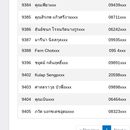
9384
คุณเพียวxxx
09439xxx
9385
คุณสิรภพ แก้วศรีงามxxx
08711xxx
9386
ธันย์ชนก โรจนรัตนางกูรxxx
06242xxx
9387
มารีน่า นิลสกุลxxx
09935xxx
9388
Fern Chotxxx
095 4xxx
9396
ชยุตม์ กลั่นฤทธิ์xxx
09891xxx
9402
Kulap Sengpxxx
20598xxx
9403
ศาสตราวุธ บัวพึ่งxxx
09898xxx
9404
คุณเบ้นxxx
06464xxx
9405
ภวัต บงกชเดชอุดมxxx
08323xxx