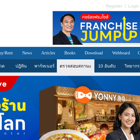
Register
|
Login
uy/Rent
News
Articles
Books
Download
Webboard
C
วด
ปฎิทิน
พาร์ทเนอร์
ตรวจสอบสถานะ
10 อันดับ
วิทยากร