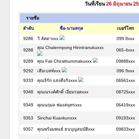
วันที่เรียน
26 มิถุนายน 2
รายชื่อ
ลำดับ
ชื่อ-นามสกุล
เบอร์โทร
9286
วิ ลัดดาxxx
099 8xxx
คุณ Chalermpong Hirintranukuxxx
9288
065-4xxx
9289
คุณ Faii Chirathummakuxxx
09888xxx
9292
เฮียเบสท์xxx
096 9xxx
9333
คุณจิรัถ แสงดีจริงxxx
06561xxx
9348
คุณณรงค์ศักดิ์ เอี่ยมรอดxxx
08725xxx
9349
คุณนฤมล ฟองสมุทรxxx
06419xxx
9353
Sirichai Kuankunxxx
09193xxx
9357
คุณพร้อมพนธ์ ธนบุญสมบัติxxx
09833xxx