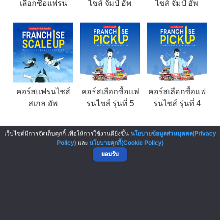
เลือกซื้อแฟรน
ไชส์ จัมป์ อัพ
ไชส์ จัมป์ อัพ
ไชส์ แบบไหนคุ้ม!
(Franchise Jump
(Franchise Jump
ทำกำไรยาว
Up) รุ่น 21
Up) รุ่น 19
คอร์สแฟรนไชส์
คอร์สเลือกซื้อแฟ
คอร์สเลือกซื้อแฟ
สเกล อัพ
รนไชส์ รุ่นที่ 5
รนไชส์ รุ่นที่ 4
(Franchise Scale
วิเคราะห์เป็น •
วิเคราะห์เป็น •
Up) รุ่นที่ 1
อ่านงบได้ • ลงทุน
อ่านงบได้ • ลงทุน
เว็บไซต์มีการจัดเก็บคุกกี้ เพื่อให้การใช้งานดียิ่งขึ้น
นโยบายข้อมูลส่วนบุคคล(Privacy
มั่นใจ
มั่นใจ
▲ GO TO TOP
Policy)
และ
นโยบายคุกกี้(Cookie Policy)
ยอมรับ