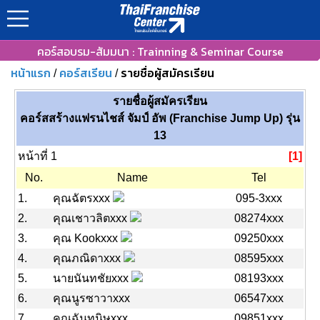
คอร์สอบรม-สัมมนา : Trainning & Seminar Course
หน้าแรก
คอร์สเรียน
รายชื่อผู้สมัครเรียน
/
/
รายชื่อผู้สมัครเรียน
คอร์สสร้างแฟรนไชส์ จัมป์ อัพ (Franchise Jump Up) รุ่น
13
หน้าที่ 1
[1]
No.
Name
Tel
1.
คุณฉัตรxxx
095-3xxx
2.
คุณเชาวลิตxxx
08274xxx
3.
คุณ Kookxxx
09250xxx
4.
คุณภณิดาxxx
08595xxx
5.
นายนันทชัยxxx
08193xxx
6.
คุณนูรซาวาxxx
06547xxx
7.
คุณฉันทนิษxxx
09851xxx