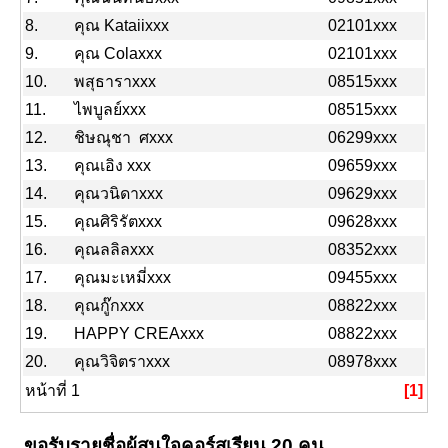
8.
คุณ Kataiixxx
02101xxx
9.
คุณ Colaxxx
02101xxx
10.
พสุธาราxxx
08515xxx
11.
ไพบูลย์xxx
08515xxx
12.
ชิษณุชา ศxxx
06299xxx
13.
คุณเอิง xxx
09659xxx
14.
คุณวนิดาxxx
09629xxx
15.
คุณศิริรัตxxx
09628xxx
16.
คุณลลิลxxx
08352xxx
17.
คุณมะเหมี่xxx
09455xxx
18.
คุณกู๊กxxx
08822xxx
19.
HAPPY CREAxxx
08822xxx
20.
คุณวิจิตราxxx
08978xxx
หน้าที่ 1
[1]
ขอรับรายชื่อผู้สนใจคอร์สเรียน 20 คน