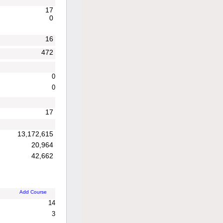
17
0
16
472
0
0
17
13,172,615
20,964
42,662
Add Course
14
3