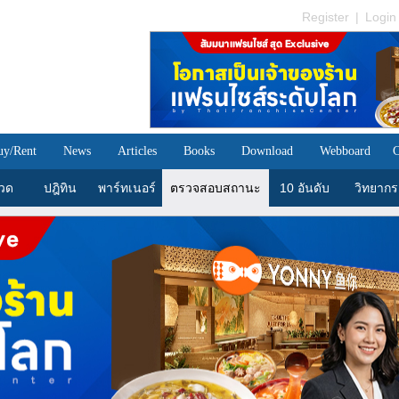
Register
|
Login
uy/Rent
News
Articles
Books
Download
Webboard
C
วด
ปฎิทิน
พาร์ทเนอร์
ตรวจสอบสถานะ
10 อันดับ
วิทยากร