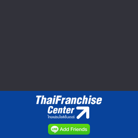
Seibu Shibuya ปิดตำนาน 60 ปี ยอด
หาย กำไรหด อดไปต่อ
ตลาดค้าปลีกในญี่ปุ่นมีมูลค่าประมาณ 160
ล้านเยนหรือประมาณ 1.8...
วีดีโอทำเลค้าขาย : Market Clip VDO
▲ GO TO TOP