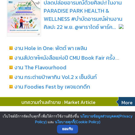
ปลดปล่อยอารมณ์ด้วยศิลปะ! ในงาน
PARADISE PARK HEALTH &
WELLNESS #บำบัดอารมณ์ผ่านงาน
ศิลปะ 22 พ.ย. @พาราไดซ์ พาร์ค...
งาน Hole in One: พัตต์ พา เพลิน
งานสัปดาห์หนังสือแห่งปี CMU Book Fair ครั้งที่ 29
งาน The Flavourhood
งาน กระต่ายป่าพากิน Vol.2 x เซ็นจันท์
งาน Foodies Fest by เพจแดกดึก
บทความทำเลค้าขาย : Market Article
More
โอกาสสู่การเป็นผู้ประกอบการสถานี
เว็บไซต์มีการจัดเก็บคุกกี้ เพื่อให้การใช้งานดียิ่งขึ้น
นโยบายข้อมูลส่วนบุคคล(Privacy
บริการน้ำมันเชลล์ บริษัทพลังงานระดับ
Policy)
และ
นโยบายคุกกี้(Cookie Policy)
ยอมรับ
โลก...