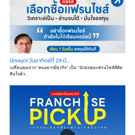
ปักหมุด! วันอาทิตย์ที่ 29 มี...
เปลี่ยนคุณจาก “คนอยากมีธุรกิจ” เป็น “นักลงทุนแฟรนไชส์ที่ตัด
สินใจด้ว...