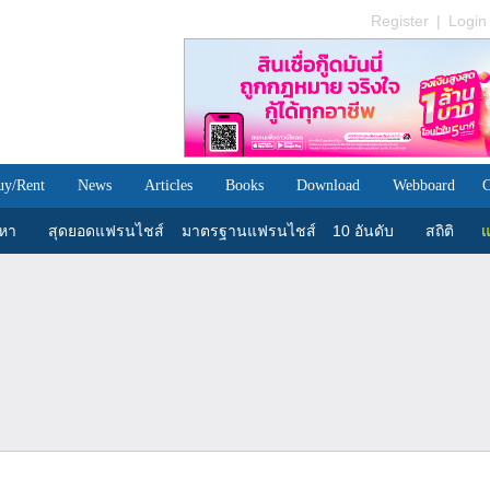
Register
|
Login
uy/Rent
News
Articles
Books
Download
Webboard
C
นหา
สุดยอดแฟรนไชส์
มาตรฐานแฟรนไชส์
10 อันดับ
สถิติ
แ