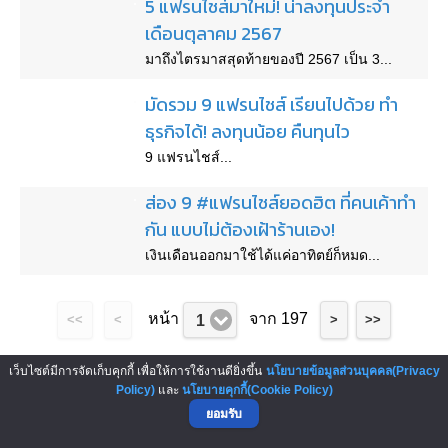
5 แฟรนไชส์มาใหม่! น่าลงทุนประจำ
เดือนตุลาคม 2567
มาถึงไตรมาสสุดท้ายของปี 2567 เป็น 3...
มัดรวม 9 แฟรนไชส์ เรียนไปด้วย ทำ
ธุรกิจได้! ลงทุนน้อย คืนทุนไว
9 แฟรนไชส์...
ส่อง 9 #แฟรนไชส์ยอดฮิต ที่คนเค้าทำ
กัน แบบไม่ต้องเฝ้าร้านเอง!
เงินเดือนออกมาใช้ได้แค่อาทิตย์ก็หมด...
หน้า
จาก 197
1
<<
<
>
>>
เว็บไซต์มีการจัดเก็บคุกกี้ เพื่อให้การใช้งานดียิ่งขึ้น
นโยบายข้อมูลส่วนบุคคล(Privacy
▲ GO TO TOP
Policy)
และ
นโยบายคุกกี้(Cookie Policy)
ยอมรับ