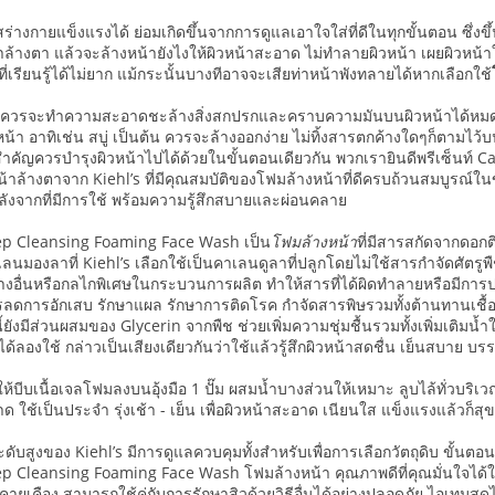
ร่างกายแข็งแรงได้ ย่อมเกิดขึ้นจากการดูแลเอาใจใส่ที่ดีในทุกขั้นตอน ซึ่ง
าล้างตา แล้วจะล้างหน้ายังไงให้ผิวหน้าสะอาด ไม่ทำลายผิวหน้า เผยผิวหน้าใ
องที่เรียนรู้ได้ไม่ยาก แม้กระนั้นบางทีอาจจะเสียท่าหน้าพังทลายได้หากเลือกใช้
่ดีควรจะทำความสะอาดชะล้างสิ่งสกปรกและคราบความมันบนผิวหน้าได้หมดจด 
้า อาทิเช่น สบู่ เป็นต้น ควรจะล้างออกง่าย ไม่ทิ้งสารตกค้างใดๆก็ตามไว้บน
่สำคัญควรบำรุงผิวหน้าไปได้ด้วยในขั้นตอนเดียวกัน พวกเรายินดีพรีเซ็น
้าล้างตาจาก Kiehl’s ที่มีคุณสมบัติของโฟมล้างหน้าที่ดีครบถ้วนสมบูรณ์ในขว
ลังจากที่มีการใช้ พร้อมความรู้สึกสบายและผ่อนคลาย
p Cleansing Foaming Face Wash เป็น
โฟมล้างหน้า
ที่มีสารสกัดจากดอก
ู่เลนมองลาที่ Kiehl’s เลือกใช้เป็นคาเลนดูลาที่ปลูกโดยไม่ใช้สารกำจัดศัตรูพ
างอื่นหรือกลไกพิเศษในกระบวนการผลิต ทำให้สารที่ได้ผิดทำลายหรือมีการปน
ลดการอักเสบ รักษาแผล รักษาการติดโรค กำจัดสารพิษรวมทั้งต้านทานเชื้อไว
ยังมีส่วนผสมของ Glycerin จากพืช ช่วยเพิ่มความชุ่มชื้นรวมทั้งเพิ่มเติมน้ำให้
ด้ลองใช้ กล่าวเป็นเสียงเดียวกันว่าใช้แล้วรู้สึกผิวหน้าสดชื่น เย็นสบาย บรร
บีบเนื้อเจลโฟมลงบนอุ้งมือ 1 ปั๊ม ผสมน้ำบางส่วนให้เหมาะ ลูบไล้ทั่วบริเวณ
ด ใช้เป็นประจำ รุ่งเช้า - เย็น เพื่อผิวหน้าสะอาด เนียนใส แข็งแรงแล้วก็
ับสูงของ Kiehl’s มีการดูแลควบคุมทั้งสำหรับเพื่อการเลือกวัตถุดิบ ขั้นต
p Cleansing Foaming Face Wash โฟมล้างหน้า คุณภาพดีที่คุณมั่นใจได้
ายเคือง สามารถใช้คู่กับการรักษาสิวด้วยวิธีอื่นได้อย่างปลอดภัย ไอเทมสุด