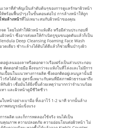
ขึ้นเวลาที่สำคัญเป็นลำดับต้นๆของการดูแลรักษาผิวหน้า
ห้พร้อมฟื้นบำรุงในขั้นตอนต่อไป การล้างหน้าให้ถูก
โฟมล้างหน้า
ที่ไม่เหมาะสมกับผิวหน้าของคุณ
โดยไม่ทำให้ผิวหน้าแห้งตึง หรือมีส่วนประกอบที่
ผิวหน้า ซึ่งอาจส่งผลให้กำเนิดรูขุมขนอุดตันแล้วก็เป็น
ท์ Calendula Deep Cleansing Foaming Face Wash
ดเดียว ชำระล้างได้ดิบได้ดีแล้วก็ช่วยฟื้นบำรุงผิว
ติดอยู่เลนมองลาหรือดอกดาวเรืองฝรั่งเป็นส่วนประกอบ
ืช คัดดอกด้วยมือ ผึ่งจนกว่าจะแห้งในที่โล่งและไม่มีการ
เปื้อนในแนวทางการผลิต ซึ่งดอกติดอยู่เลนนูลานั้นมี
รัสได้ด้วย สูตรนี้เหมาะกับคนที่มีสภาพผิวธรรมดาถึง
กับผิว เชื่อมั่นได้ยิ่งขึ้นด้วยเหตุว่ามากกว่าจำนวนร้อย
เทา และผิวหน้าดูมีชีวิตชีวา
ใบหน้าอย่างเบามือ ทิ้งเอาไว้ 1-2 นาที จากนั้นล้าง
สุขภาพสมบูรณ์แข็งแรง
อนการผลิต และก็การทดลองใช้จริง จนได้เป็น
ในคุณภาพ ความปลอดภัย ความอ่อนโยนต่อผิวหน้า ไม่
ได้รับความนิยม หากซื้อได้แล้วจาก Kiehl’s Counter