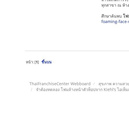
ทุกสาขา ณ ห้างช
ศึกษาค้นพบ
โฟ
foaming-face
หน้า: [
1
]
ขึ้นบน
ThaiFranchiseCenter Webboard
สุขภาพ ความสวย
จำต้องทดลอง โฟมล้างหน้าตัวท็อปจาก Kiehl’s ไอเท็มสุด