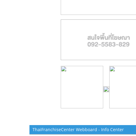
ThaiFranchiseCenter Webboard - Info Center