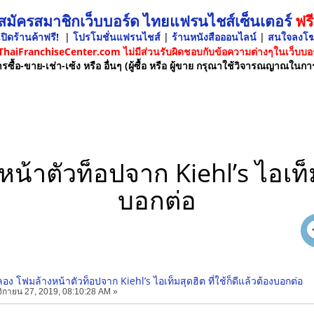
 สมัครสมาชิกเว็บบอร์ด ไทยแฟรนไชส์เซ็นเตอร์
ฟรี
ปิดร้านค้าฟรี!
|
โปรโมชั่นแฟรนไชส์
|
ร้านหนังสือออนไลน์
|
สนใจลงโ
 ThaiFranchiseCenter.com ไม่มีส่วนรับผิดชอบกับข้อความต่างๆในเว็บบอร
รซื้อ-ขาย-เช่า-เซ้ง หรือ อื่นๆ (ผู้ซื้อ หรือ ผู้ขาย กรุณาใช้วิจารณญาณในกา
าตัวท็อปจาก Kiehl’s ไอเท็มสุ
บอกต่อ
ง โฟมล้างหน้าตัวท็อปจาก Kiehl’s ไอเท็มสุดฮิต ที่ใช้ก็ดีแล้วต้องบอกต่อ
กายน 27, 2019, 08:10:28 AM »