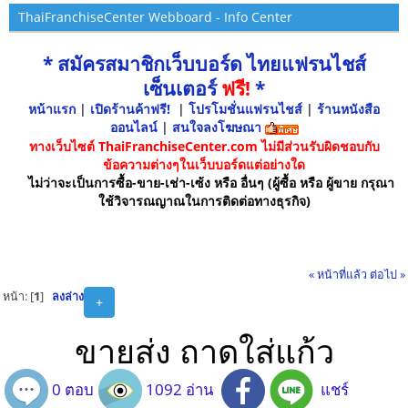
ThaiFranchiseCenter Webboard - Info Center
* สมัครสมาชิกเว็บบอร์ด ไทยแฟรนไชส์
เซ็นเตอร์
ฟรี!
*
หน้าแรก
|
เปิดร้านค้าฟรี!
|
โปรโมชั่นแฟรนไชส์
|
ร้านหนังสือ
ออนไลน์
|
สนใจลงโฆษณา
ทางเว็บไซต์ ThaiFranchiseCenter.com ไม่มีส่วนรับผิดชอบกับ
ข้อความต่างๆในเว็บบอร์ดแต่อย่างใด
ไม่ว่าจะเป็นการซื้อ-ขาย-เช่า-เซ้ง หรือ อื่นๆ (ผู้ซื้อ หรือ ผู้ขาย กรุณา
ใช้วิจารณญาณในการติดต่อทางธุรกิจ)
« หน้าที่แล้ว
ต่อไป »
หน้า: [
1
]
ลงล่าง
+
ขายส่ง ถาดใส่แก้ว
0 ตอบ
1092 อ่าน
แชร์