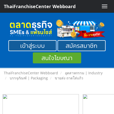
ThaiFranchiseCenter Webboard
Toggle
naviga
เข้าสู่ระบบ
สมัครสมาชิก
สนใจโฆษณา
ThaiFranchiseCenter Webboard
อุตสาหกรรม | Industry
บรรจุภัณฑ์ | Packaging
ขายส่ง ถาดใส่แก้ว