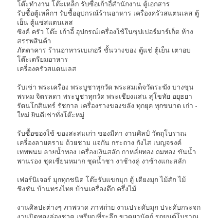
โต๊ะทำงาน โต๊ะเหล็ก รับซื้อเก้าอี้สำนักงาน ตู้เอกสาร
รับซื้อตู้เหล็กฯ รับซื้ออุปกรณ์ร้านอาหาร เครื่องครัวสแตนเลส ตู้
เย็น ตู้แช่สแตนเลส
ซิงค์ ครัว โต๊ะ เก้าอี้ อุปกรณ์เครื่องใช้ในซุปเปอร์มาร์เก็ต ห้าง
สรรพสินค้า
ภัตตาคาร ร้านอาหารเบเกอรี่ ชั้นวางของ ตู้แช่ ตู้เย็น เตาอบ
โต๊ะเตรียมอาหาร
เครื่องครัวสแตนเลส
รับเช่า พระเครื่อง พระบูชาทุกวัด พระสมเด็จวัดระฆัง บางขุน
พรหม จิตรลดา พระบูชาทุกวัด พระเชียงแสน สุโขทัย อยุธยา
รัตนโกสินทร์ รัชกาล เครื่องรางของขลัง ทุกยุค ทุกขนาด เก่า -
ใหม่ ยินดีเช่าทั่งโต๊ะหมู่
รับซื้อของใช้ ของสะสมเก่า ของมีค่า งานศิลป์ วัตถุโบราณ
เครื่องลายคราม ถ้วยชาม แจกัน กระถาง กังไส เบญจรงค์
เทพพนม ลายน้ำทอง เครื่องเงินสลัก กาหลั่ยทอง ถมทอง ขันน้ำ
พานรอง ชุดเชี่ยนหมาก ชุดน้ำชา งาช้างคู่ งาช้างแกะสลัก
เฟอร์นิเจอร์ มุกทุกชนิด โต๊ะรับแขกมุก ตู้ เตียงมุก ไม้สัก ไม้
ชิงชัน บ้านทรงไทย บ้านเครื่องตึก ครึ่งไม้
งานศิลปะต่างๆ ภาพวาด ภาพถ่าย งานประดับมุก ประดับกระจก
งานปิดทองล่องชาด เหรียญที่ระลึก ขวดยานัตถ์ รถยนต์โบราณ