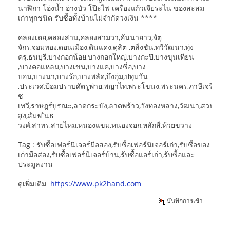
นาฬิกา โอ่งน้ำ อ่างบัว โป๊ะไฟ เครื่องแก้วเจียระไน ของสะสม
เก่าทุกชนิด รับซื้อทั้งบ้านไม่จำกัดวงเงิน ****
คลองเตย,คลองสาน,คลองสามวา,คันนายาว,จัตุ
จักร,จอมทอง,ดอนเมือง,ดินแดง,ดุสิต ,ตลิ่งชัน,ทวีวัฒนา,ทุ่ง
ครุ,ธนบุรี,บางกอกน้อย,บางกอกใหญ่,บางกะปิ,บางขุนเทียน
,บางคอแหลม,บางเขน,บางแค,บางซื่อ,บาง
บอน,บางนา,บางรัก,บางพลัด,บึงกุ่ม,ปทุมวัน
,ประเวศ,ป้อมปราบศัตรูพ่าย,พญาไท,พระโขนง,พระนคร,ภาษีเจริญ,มีน
ช
เทวี,ราษฎร์บูรณะ,ลาดกระบัง,ลาดพร้าว,วังทองหลาง,วัฒนา,สวนหล
สูง,สัมพ ันธ
วงศ์,สาทร,สายไหม,หนองแขม,หนองจอก,หลักสี่,ห้วยขวาง
Tag : รับซื้อเฟอร์นิเจอร์มือสอง,รับซื้อเฟอร์นิเจอร์เก่า,รับซื้อของ
เก่ามือสอง,รับซื้อเฟอร์นิเจอร์บ้าน,รับซื้อแอร์เก่า,รับซื้อและ
ประมูลงาน
ดูเพิ่มเติม
https://www.pk2hand.com
บันทึกการเข้า